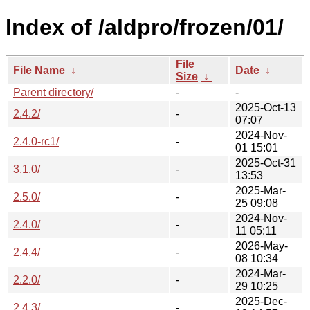
Index of /aldpro/frozen/01/
File
File Name
↓
Date
↓
Size
↓
Parent directory/
-
-
2025-Oct-13
2.4.2/
-
07:07
2024-Nov-
2.4.0-rc1/
-
01 15:01
2025-Oct-31
3.1.0/
-
13:53
2025-Mar-
2.5.0/
-
25 09:08
2024-Nov-
2.4.0/
-
11 05:11
2026-May-
2.4.4/
-
08 10:34
2024-Mar-
2.2.0/
-
29 10:25
2025-Dec-
2.4.3/
-